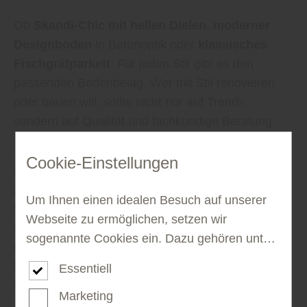
Ob
Skandi-Chic mit hellen Dielen
,
moderner
Designboden
in Betonoptik oder
klassisches
Fischgrätparkett
: Für jeden Stil gibt es den
passenden Bodenbelag. Wer mit Stil renovieren
oder bauen will, sollte nicht nur auf Trends,
sondern auf Qualität und fachkundige Beratung
setzen.
Cookie-Einstellungen
Holzhandel Hirsch aus Ortenburg ist Ihr
Ansprechpartner für
Bodenbeläge
,
Parkett
und
Um Ihnen einen idealen Besuch auf unserer
Verlegezubehör
in der Region Ilshofen, Passau,
Webseite zu ermöglichen, setzen wir
Pocking, Deggendorf , Rottal/Inn und Bad
sogenannte Cookies ein. Dazu gehören unter
Griesbach . Ob Neubau oder Modernisierung – wir
anderem Cookies, die für die Steuerung und
beraten Sie gerne und finden gemeinsam den
Essentiell
den reibungslosen Betrieb unserer
Boden, der zu Ihrem Wohnstil passt.
kommerziellen Unternehmensseite notwendig
Marketing