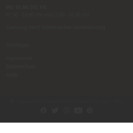
MO
DI
MI
DO
FR
07:30
12:00 Uhr
13:00
16:30 Uhr
Samstag nach telefonischer Vereinbarung
Sonstiges
Impressum
Datenschutz
AGB
Copyright by Holzhandel Hirsch GmbH & Co. KG - 2026
In Kooperation mit dem