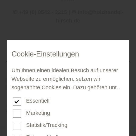
✆ +49 (0) 8542 - 3215 | ✉ info@holzhandel-
hirsch.de
Cookie-Einstellungen
Um Ihnen einen idealen Besuch auf unserer
Webseite zu ermöglichen, setzen wir
Finden Sie passende Produkte unserer
Marken!
sogenannte Cookies ein. Dazu gehören unter
anderem Cookies, die für die Steuerung und
Essentiell
... vor Ort in unserem Fachmarkt. Lassen Sie sich
den reibungslosen Betrieb unserer
von uns kompetent beraten.
kommerziellen Unternehmensseite notwendig
Marketing
sind. Zusätzlich verwenden wir Cookies zur
Statistik/Tracking
anonymen Erhebung von Statistiken sowie